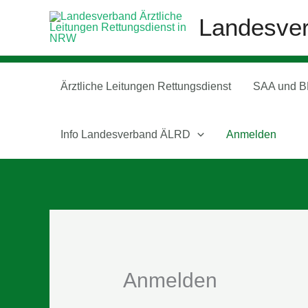
Zum
Landesver
Inhalt
springen
Ärztliche Leitungen Rettungsdienst
SAA und B
Info Landesverband ÄLRD
Anmelden
Anmelden